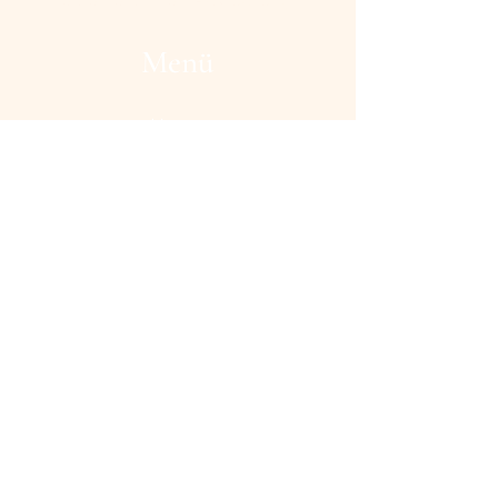
Marcia Maric | Grafik- & Webdesign
Menü
Home
Psychotherapie
Coaching
Schmerztherapie
Events
Social Media