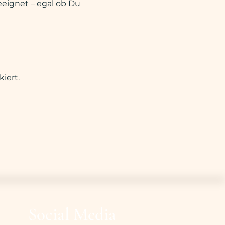
eeignet – egal ob Du 
iert.
Social Media