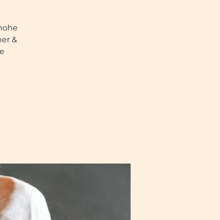
 hohe
her &
e