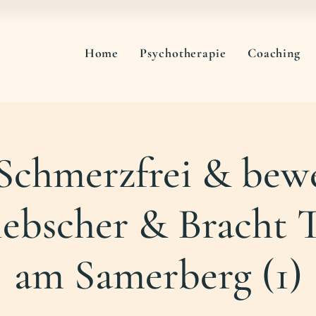
Home
Psychotherapie
Coaching
Schmerzfrei & bewe
iebscher & Bracht T
am Samerberg (1)