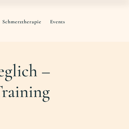
Schmerztherapie
Events
glich –
raining